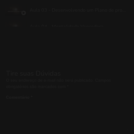
Aula 03 - Desenvolvendo um Plano de prospecção escalável
Aula 04 - Mentalidade Vencedora
Aula 05 - Maximizando orçamento para o crescimento
Aula 06 - Maximizando capanhas para captação de novos clientes
Tire suas Dúvidas
O seu endereço de e-mail não será publicado.
Campos
obrigatórios são marcados com
*
Comentário
*