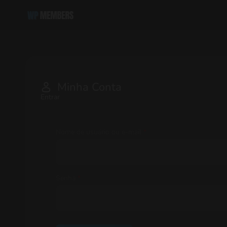
Minha Conta
Entrar
Nome de usuário ou e-mail
*
Senha
*